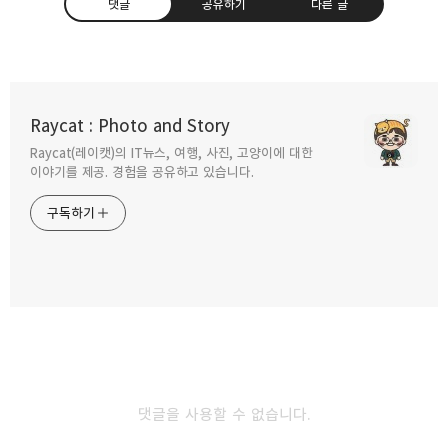
댓글
공유하기
다른 글
애플 이벤트 가장 매력적인 디바이스는
아이패드 에어 4세대
Raycat : Photo and Story
2020.09.17
Raycat(레이캣)의 IT뉴스, 여행, 사진, 고양이에 대한
구독하기
카카오톡
라인
트위터
이야기를 제공. 경험을 공유하고 있습니다.
아이패드 프로 4세대 11인치 아이패드 프로
구독하기
9.7형 비교.
2020.06.05
카카오스토리
밴드
네이버 블로그
Pocke
ios13 beta4,아이패드 OS 마우스 연결
다크모드 설정
2019.07.19
댓글을 사용할 수 없습니다.
ios13, 아이패드OS 오픈 베타 설치하기