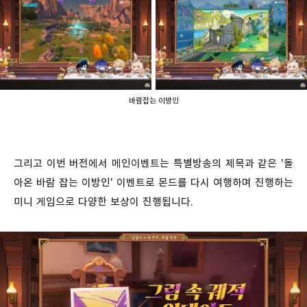
바람잡는 이방인
그리고 이번 버전에서 메인이벤트는 특별방송의 제목과 같은 '돌
아온 바람 잡는 이방인' 이벤트로 몬드를 다시 여행하며 진행하는
미니 게임으로 다양한 보상이 진행됩니다.