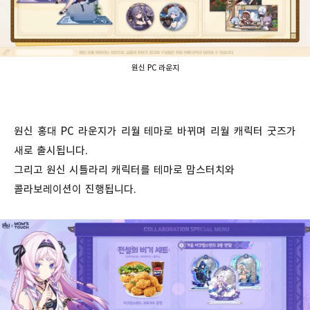
원신 PC 라운지
원신 홍대 PC 라운지가 리월 테마로 바뀌며 리월 캐릭터 굿즈가
새로 출시됩니다.
그리고 원신 시틀라리 캐릭터를 테마로 맘스터치와
콜라보레이션이 진행됩니다.