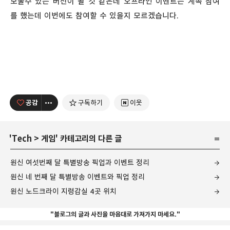
모울수 있는 버전이 될 것 같은데 오프라인 이벤트는 계속 참여
를 했는데 이번에도 참여할 수 있을지 모르겠습니다.
공감
구독하기
이웃
'
Tech
>
게임
' 카테고리의 다른 글
원신 여섯번째 달 특별방송 픽업과 이벤트 정리
원신 네 번째 달 특별방송 이벤트와 픽업 정리
원신 노드크라이 지령감실 4곳 위치
"블로그의 글과 사진을 마음대로 가져가지 마세요."