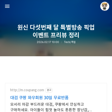
원신 다섯번째 달 특별방송 픽업
이벤트 프리뷰 정리
2026.02.17 10:00
Tech/게임
Raycat : Photo and Story
Raycat
http://m.coupang.com
광고
대검 쿠팡 와우회원 30일 무료반품
모서리 마감 부드러운 대검, 쿠팡에서 안심하고
구매하세요. 아이들이 힘껏 놀아도 튼튼한 장난감,