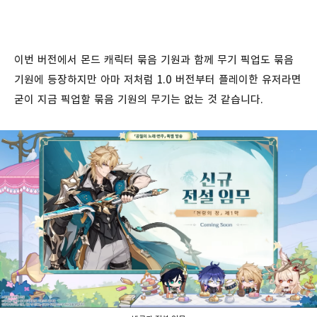
이번 버전에서 몬드 캐릭터 묶음 기원과 함께 무기 픽업도 묶음
기원에 등장하지만 아마 저처럼 1.0 버전부터 플레이한 유저라면
굳이 지금 픽업할 묶음 기원의 무기는 없는 것 같습니다.