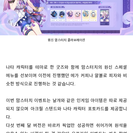
원신 맘스터치 콜라보레이션
나타 캐릭터를 테마로 한 굿즈와 함께 맘스터치의 원신 스페셜
메뉴를 선보이며 이전에 진행했던 메가 커피나 알볼로 피자와 비
슷한 방식으로 진행하는 것 같습니다.
이번 맘스터치 이벤트는 날개와 같은 인게임 아이템은 따로 제공
되지 않으며 아크릴 스탠드와 나타 캐릭터 포토카드를 제공합니
다.
다섯 번째 달 버전은 바르카 픽업만 성공하면 쉬어가며 원석을