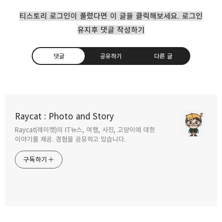
티스토리 로그인이 풀렸다면 이 글을 클릭해보세요. 로그인
유지후 댓글 작성하기
댓글
공유하기
다른 글
원신 일곱 번째 달 버전 이벤트와 픽업 정리
Raycat : Photo and Story
2026.05.15
Raycat(레이캣)의 IT뉴스, 여행, 사진, 고양이에 대한
구독하기
카카오톡
라인
트위터
이야기를 제공. 경험을 공유하고 있습니다.
구독하기
원신 여섯번째 달 특별방송 픽업과 이벤트 정리
2026.03.30
카카오스토리
밴드
네이버 블로그
Pocke
원신 네 번째 달 특별방송 이벤트와 픽업 정리