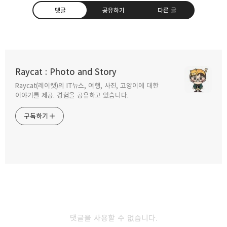
댓글
공유하기
다른 글
원신 다섯번째 달 특별방송 픽업 이벤트 프리뷰
정리
Raycat : Photo and Story
2026.02.17
Raycat(레이캣)의 IT뉴스, 여행, 사진, 고양이에 대한
구독하기
카카오톡
라인
트위터
이야기를 제공. 경험을 공유하고 있습니다.
구독하기
원신 네 번째 달 특별방송 이벤트와 픽업 정리
2026.01.08
카카오스토리
밴드
네이버 블로그
Pocke
원신 세번째 달 특별방송 픽업 이벤트 프리뷰
2025.11.28
댓글을 사용할 수 없습니다.
원신 첫 번째달 10월 나선비경 12층 파티 픽률