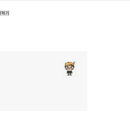
성하기
리
밴드