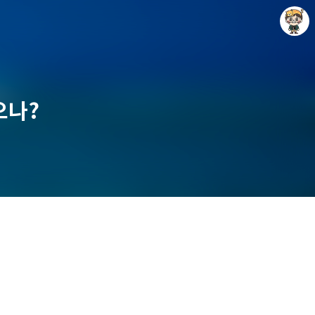
오나?
Raycat : Photo and Story
Raycat