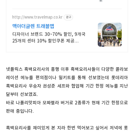
준비 없이 캡슐커피, 빠르게 즐기세요!
와우회원 무제한 무료배송.
http://www.travelmap.co.kr
광고
맥아더글렌 트래블맵
디자이너 브랜드 30~70% 할인, 9개국
25개의 센터 10% 할인쿠폰 제공
맥아더글렌 디자이너 아울렛은 럭셔리
프리미엄 브랜드 최대 70% 할인
넷플릭스 흑백요리사의 흥행 이후 흑백요리사들이 다양한 콜라보
레이션 메뉴를 편의점이나 밀키트를 통해 선보였는데 롯데리아
흑백요리사 우승자 권성준 세프와 협업해 기간 한정 메뉴를 지난
달부터 선보였죠.
바로 나폴리맛피아 모짜렐라 버거로 2종류가 현재 기간 한정으로
판매 중입니다.
흑백요리사를 재미있게 본 지라 한번 먹어보고 싶어서 저녁에 롯