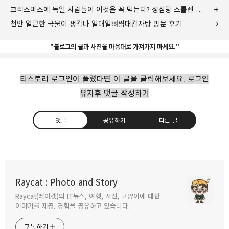
크리스마스에 독일 사람들이 이것을 꼭 먹는다? 성심당 스톨렌 후기
천안 얼큰한 국물이 생각나 일대일뼈찜대감자탕 방문 후기
"블로그의 글과 사진을 마음대로 가져가지 마세요."
티스토리 로그인이 풀렸다면 이 글을 클릭해보세요. 로그인
유지후 댓글 작성하기
댓글
공유하기
다른 글
얼큰한 짬뽕 속에 꼬막이 가득 맛지비
불꼬막짬뽕
Raycat : Photo and Story
2025.03.07
Raycat(레이캣)의 IT뉴스, 여행, 사진, 고양이에 대한
구독하기
카카오톡
라인
트위터
이야기를 제공. 경험을 공유하고 있습니다.
다양한 재료로 내맘대로 샤브 더하기 월남쌈
구독하기