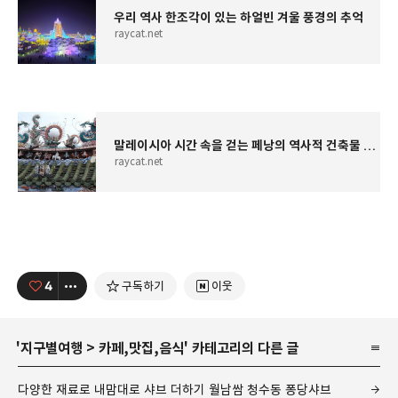
우리 역사 한조각이 있는 하얼빈 겨울 풍경의 추억
raycat.net
말레이시아 시간 속을 걷는 페낭의 역사적 건축물 여행
raycat.net
4
구독하기
이웃
'
지구별여행
>
카페,맛집,음식
' 카테고리의 다른 글
다양한 재료로 내맘대로 샤브 더하기 월남쌈 청수동 퐁당샤브