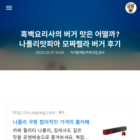
흑백요리사의 버거 맛은 어떨까?
나폴리맛피아 모짜렐라 버거 후기
2025.02.10 10:00
지구별여행/카페,맛집,음식
Raycat : Photo and Story
Raycat
http://m.coupang.com
광고
나폴리 쿠팡 합리적인 가격의 홈카페
카페 퀄리티 나폴리, 집에서도 깊은
맛을 로켓배송으로 즐겨보세요. 복잡한