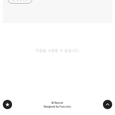
청수동 퐁당샤브
2025.02.24
카카오스토리
밴드
네이버 블로그
Pocke
크리스마스에 독일 사람들이 이것을 꼭 먹는다?
성심당 스톨렌 후기
2024.12.26
댓글을 사용할 수 없습니다.
천안 얼큰한 국물이 생각나 일대일뼈찜대감자탕
방문 후기
2024.12.12
다른 글 더 둘러보기
© Raycat.
Designed by Fraccino.