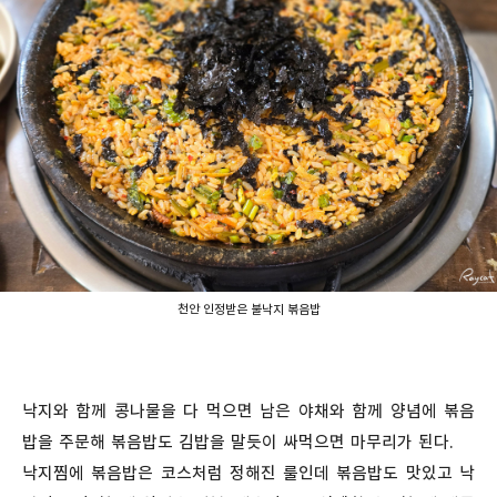
천안 인정받은 불낙지 볶음밥
낙지와 함께 콩나물을 다 먹으면 남은 야채와 함께 양념에 볶음
밥을 주문해 볶음밥도 김밥을 말듯이 싸먹으면 마무리가 된다.
낙지찜에 볶음밥은 코스처럼 정해진 룰인데 볶음밥도 맛있고 낙