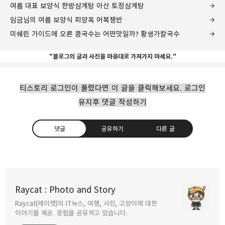
여름 대표 보양식 한방삼계탕 아산 토정삼계탕
임금님의 여름 보양식 피양옥 어복쟁반
미쉐린 가이드에 오른 콩국수는 어떤맛일까? 황생가칼국수
"블로그의 글과 사진을 마음대로 가져가지 마세요."
티스토리 로그인이 풀렸다면 이 글을 클릭해보세요. 로그인
유지후 댓글 작성하기
댓글
공유하기
다른 글
물냉면 비빔냉면 같이 먹고 싶을때 진주냉면
이설옥
Raycat : Photo and Story
2024.08.13
Raycat(레이캣)의 IT뉴스, 여행, 사진, 고양이에 대한
구독하기
카카오톡
라인
트위터
이야기를 제공. 경험을 공유하고 있습니다.