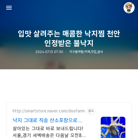
입맛 살려주는 매콤한 낙지찜 천안
인정받은 불낙지
2024.07.13 07:30
지구별여행/카페,맛집,음식
Raycat : Photo and Story
Raycat
http://smartstore.naver.com/doofarm
광고
낙지 그대로 직송 산소포장으로
생존율 UP!
살아있는 그대로 바로 보내드립니다!
서울,경기 새벽배송은 다음날 오전8시