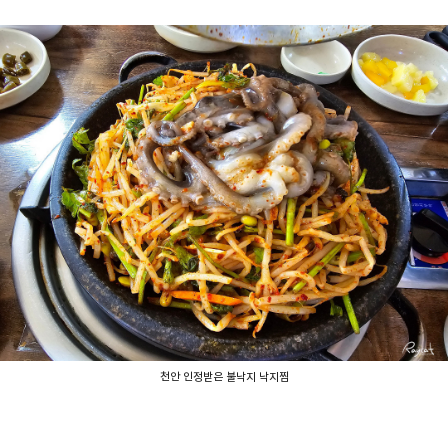
천안 인정받은 불낙지 낙지찜