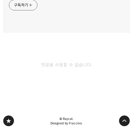
구독하기
여름 대표 보양식 한방삼계탕 아산 토정삼계탕
2024.07.31
카카오스토리
밴드
네이버 블로그
Pocke
임금님의 여름 보양식 피양옥 어복쟁반
2024.06.28
댓글을 사용할 수 없습니다.
미쉐린 가이드에 오른 콩국수는 어떤맛일까?
황생가칼국수
2024.06.21
다른 글 더 둘러보기
© Raycat.
Designed by Fraccino.