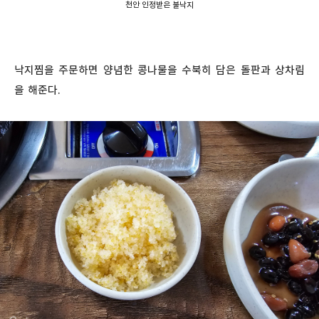
천안 인정받은 불낙지
낙지찜을 주문하면 양념한 콩나물을 수북히 담은 돌판과 상차림
을 해준다.