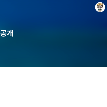
 공개
Raycat : Photo and Story
Raycat