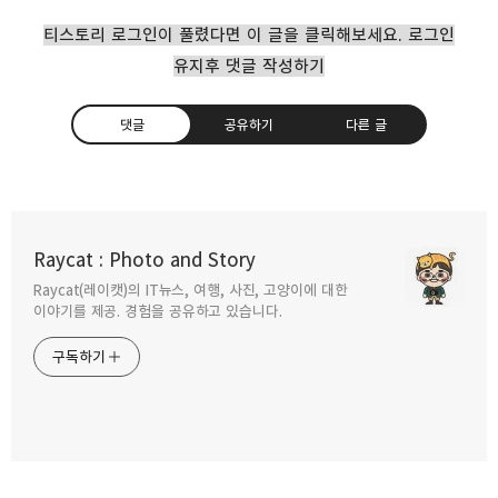
티스토리 로그인이 풀렸다면 이 글을 클릭해보세요. 로그인
유지후 댓글 작성하기
댓글
공유하기
다른 글
최고의 휴대용 조명 프로포토 B10 화보 촬영
사용후기
Raycat : Photo and Story
2019.04.11
Raycat(레이캣)의 IT뉴스, 여행, 사진, 고양이에 대한
구독하기
카카오톡
라인
트위터
이야기를 제공. 경험을 공유하고 있습니다.
세계 최초 공개 소니 rx0 II 만져보니 브이로그
구독하기
최고의 카메라
2019.03.27
카카오스토리
밴드
네이버 블로그
Pocke
소니 A7R3에 소니 50.4ZA (Sony FE 50mm
f/1.4 ZA) 사용후기