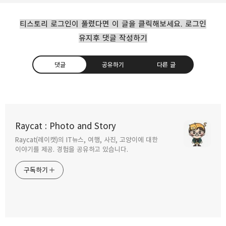
티스토리 로그인이 풀렸다면 이 글을 클릭해보세요. 로그인
유지후 댓글 작성하기
댓글
공유하기
다른 글
인공지능 스피커 기가지니로 영어학습 해보니
Raycat : Photo and Story
2018.01.15
Raycat(레이캣)의 IT뉴스, 여행, 사진, 고양이에 대한
구독하기
카카오톡
라인
트위터
이야기를 제공. 경험을 공유하고 있습니다.
생각하고 고민하는 인공지능 가전 LG
구독하기
ThinQ(씽큐)
2018.01.04
카카오스토리
밴드
네이버 블로그
Pocke
지능형 CCTV KT 기가아이즈 현장에서 직접