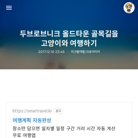
두브로브니크 올드타운 골목길을
고양이와 여행하기
2017.12.10 23:45
지구별여행/크로아티아
Raycat : Photo and Story
Raycat
https://smartravel.kr
광고
여행계획 자동완성
장소만 담으면 일자별 일정 구간 거리 시간 자동 계산
무료 여행앱