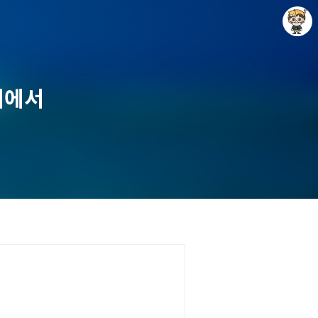
대에서
Raycat : Photo and Story
Raycat