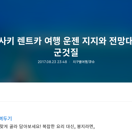
사키 렌트카 여행 운젠 지지와 전망
군것질
2017.08.23 23:48
지구별여행/큐슈
쟁여두기
맞게 골라 담아보세요! 복잡한 요리 대신, 봉지라면,