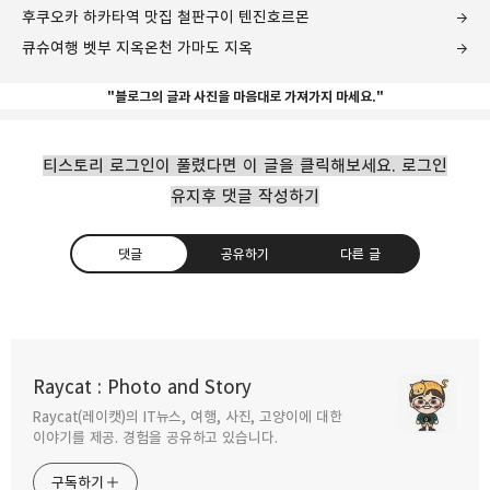
후쿠오카 하카타역 맛집 철판구이 텐진호르몬
큐슈여행 벳부 지옥온천 가마도 지옥
"블로그의 글과 사진을 마음대로 가져가지 마세요."
티스토리 로그인이 풀렸다면 이 글을 클릭해보세요. 로그인
유지후 댓글 작성하기
댓글
공유하기
다른 글
나가사키현 운젠시 지옥온천에서 오바마까지
Raycat : Photo and Story
2017.02.27
Raycat(레이캣)의 IT뉴스, 여행, 사진, 고양이에 대한
구독하기
카카오톡
라인
트위터
이야기를 제공. 경험을 공유하고 있습니다.
후쿠오카 밤풍경을 즐기며 세이류 공원의
구독하기