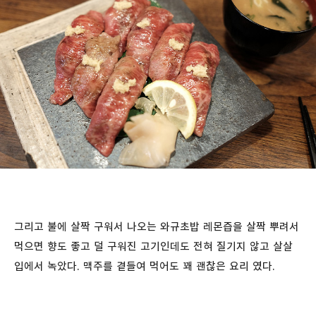
그리고 불에 살짝 구워서 나오는 와규초밥 레몬즙을 살짝 뿌려서
먹으면 향도 좋고 덜 구워진 고기인데도 전혀 질기지 않고 살살
입에서 녹았다. 맥주를 곁들여 먹어도 꽤 괜찮은 요리 였다.