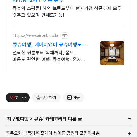
AEON MALL 이온 큐슈
큐슈의 쇼핑몰! 해외 브랜드부터 현지기업 상품까지 모두
갖추고 있으며 면세도가능!
https://www.airbnb.co.kr
광고
큐슈여행, 에어비앤비 규슈여행도
우리집처럼
널찍한 원룸부터 독채까지, 몸도
마음도 편안한 여행. 큐슈여행. 혼자
여행, 신나는 파티, 가족과의 편안한
휴식까지, 에어비앤비에서 만나보세요.
7
구독하기
이웃
'
지구별여행
>
큐슈
' 카테고리의 다른 글
후쿠오카 밤풍경을 즐기며 세이류 공원의 포장마차촌