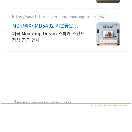
사운드바
https://smartstore.naver.com/mountingdream
광고
MD코리아 MD5402 기분좋은
경험, 행복한 소리
미국 Mounting Dream 스피커 스탠드
정식 공급 업체