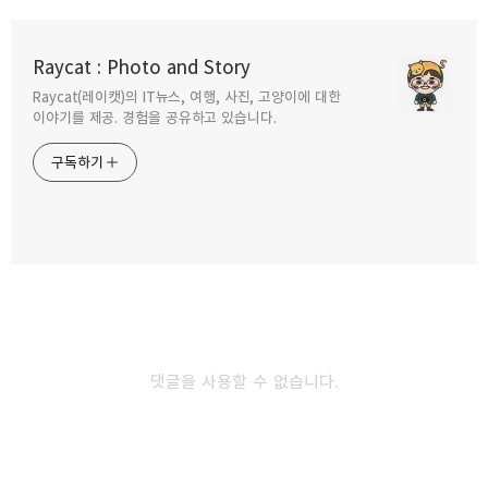
LG 하만카돈과 협업한 프리미엄 헤드셋 HBS-
900 출시
Raycat : Photo and Story
2014.07.17
Raycat(레이캣)의 IT뉴스, 여행, 사진, 고양이에 대한
구독하기
카카오톡
라인
트위터
이야기를 제공. 경험을 공유하고 있습니다.
블루투스로 연결해 외장 스피커로 LG 사운드바
구독하기
NB3540
2014.04.26
카카오스토리
밴드
네이버 블로그
Pocke
LG 사운드바 NB3540 개봉기와 설치후기
2014.04.06
댓글을 사용할 수 없습니다.
목걸이형 블루투스 헤드셋 LG TONE+ HBS-
800 사용후기
2013.12.13