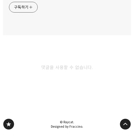
해외여행에 꼭 필요한 USB 겸용 엘라고
구독하기
멀티어댑터
2013.08.14
카카오스토리
밴드
네이버 블로그
Pocke
캄보디아 씨엠립에서 체험해 보는 skt T로밍
데이터 무제한 원패스
2013.03.12
댓글을 사용할 수 없습니다.
북미 마지막 개척지 알래스카에서 sk텔레콤
무제한 원패스 데이터 로밍
2012.09.19
다른 글 더 둘러보기
© Raycat.
Designed by Fraccino.