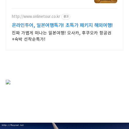
혼자 여행, 신나는 파티, 가족과의
편안한 휴식까지, 에어비앤비에서
만나보세요.
http://www.onlinetour.co.kr
광고
온라인투어, 일본여행특가! 초특가 패키지 해외여행!
진짜 가볍게 떠나는 일본여행! 오사카, 후쿠오카 항공권
+숙박 선착순특가!