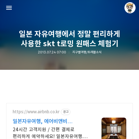
일본 자유여행에서 정말 편리하게
사용한 skt t로밍 원패스 체험기
2013.07.24 07:00
지구별여행/트래블소식
Raycat : Photo and Story
Raycat
https://www.airbnb.co.kr
광고
일본자유여행, 에어비앤비
현지인처럼 살아보는 일본여행
24시간 고객지원 / 간편 결제로
편리하게 예약하세요! 일본자유여행.