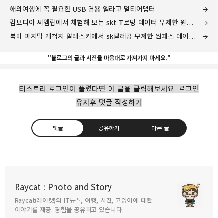
해외여행에 꼭 필요한 USB 겸용 엘라고 멀티어댑터
캄보디아 씨엠립에서 체험해 보는 skt T로밍 데이터 무제한 원패스
북미 마지막 개척지 알래스카에서 sk텔레콤 무제한 원패스 데이터 로밍
"블로그의 글과 사진을 마음대로 가져가지 마세요."
티스토리 로그인이 풀렸다면 이 글을 클릭해보세요. 로그인
유지후 댓글 작성하기
댓글
공유하기
다른 글
시간이 멈춘 나라 라오스에서 체험해본 skt
T로밍 원패스
Raycat : Photo and Story
2013.09.13
Raycat(레이캣)의 IT뉴스, 여행, 사진, 고양이에 대한
구독하기
카카오톡
라인
트위터
이야기를 제공. 경험을 공유하고 있습니다.