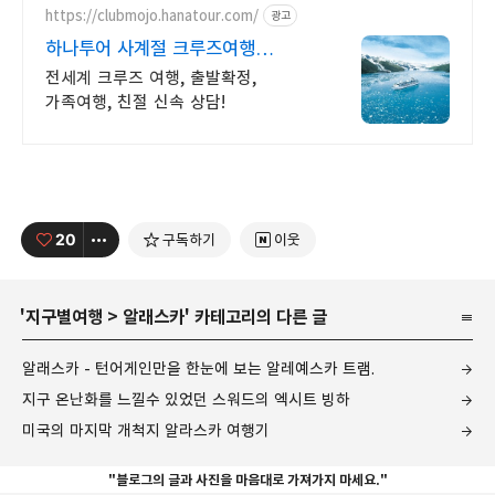
https://clubmojo.hanatour.com/
광고
하나투어 사계절 크루즈여행
하나투어 공식예약 인증센터
전세계 크루즈 여행, 출발확정,
가족여행, 친절 신속 상담!
20
구독하기
이웃
'
지구별여행
>
알래스카
' 카테고리의 다른 글
알래스카 - 턴어게인만을 한눈에 보는 알레예스카 트램.
지구 온난화를 느낄수 있었던 스워드의 엑시트 빙하
미국의 마지막 개척지 알라스카 여행기
"블로그의 글과 사진을 마음대로 가져가지 마세요."