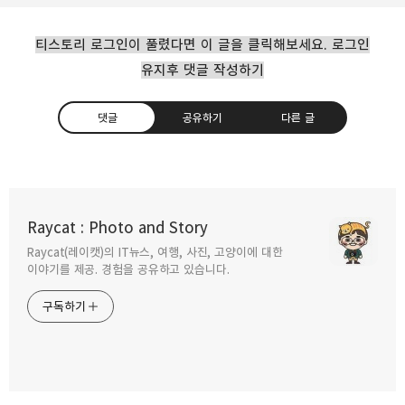
티스토리 로그인이 풀렸다면 이 글을 클릭해보세요. 로그인
유지후 댓글 작성하기
댓글
공유하기
다른 글
알래스카 위디어에서 만나는 자연 그대로의
바다빙하
Raycat : Photo and Story
2012.09.05
Raycat(레이캣)의 IT뉴스, 여행, 사진, 고양이에 대한
구독하기
카카오톡
라인
트위터
이야기를 제공. 경험을 공유하고 있습니다.
알래스카 - 턴어게인만을 한눈에 보는
구독하기
알레예스카 트램.
2012.08.30
카카오스토리
밴드
네이버 블로그
Pocke
지구 온난화를 느낄수 있었던 스워드의 엑시트