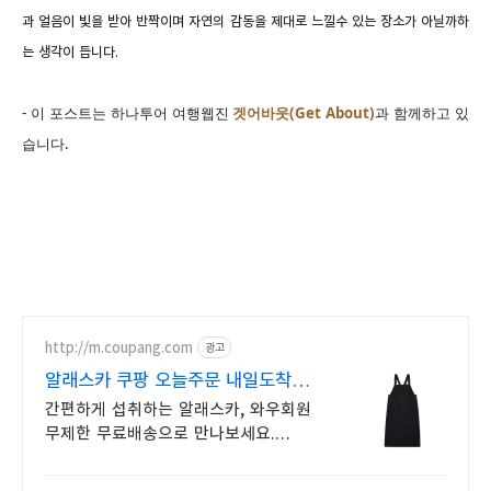
과 얼음이 빛을 받아 반짝이며 자연
의 감동을 제대로 느낄수 있는 장소가 아닐까하
는 생각이 듭니다.
- 이 포스트는 하나투어 여행웹진
겟어바웃(Get About)
과 함께하고 있
습니다
.
http://m.coupang.com
광고
알래스카 쿠팡 오늘주문 내일도착
로켓배송
간편하게 섭취하는 알래스카, 와우회원
무제한 무료배송으로 만나보세요.
위생적 개별 포장 오메가3, 와우회원
캐시적립으로 더 알뜰하게!