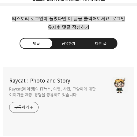
티스토리 로그인이 풀렸다면 이 글을 클릭해보세요. 로그인
유지후 댓글 작성하기
댓글
공유하기
다른 글
1박 2일에 나온 자전거 열차는 어떤 열차 인가?
Raycat : Photo and Story
2010.06.30
Raycat(레이캣)의 IT뉴스, 여행, 사진, 고양이에 대한
구독하기
카카오톡
라인
트위터
이야기를 제공. 경험을 공유하고 있습니다.
구독하기
26일 거리 응원객을 위한 임시 전동열차 운행.
2010.06.26
카카오스토리
밴드
네이버 블로그
Pocke