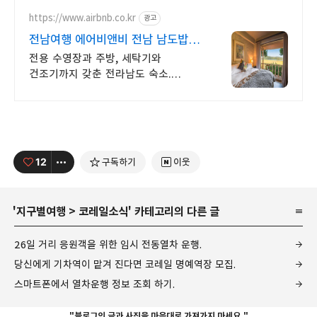
https://www.airbnb.co.kr
광고
전남여행 에어비앤비 전남 남도밥상
여행
전용 수영장과 주방, 세탁기와
건조기까지 갖춘 전라남도 숙소.
전남여행. 전용 테라스와 바비큐
그릴이 제공되는 숙소를 예약하세요.
12
구독하기
이웃
'
지구별여행
>
코레일소식
' 카테고리의 다른 글
26일 거리 응원객을 위한 임시 전동열차 운행.
당신에게 기차역이 맡겨 진다면 코레일 명예역장 모집.
스마트폰에서 열차운행 정보 조회 하기.
"블로그의 글과 사진을 마음대로 가져가지 마세요."