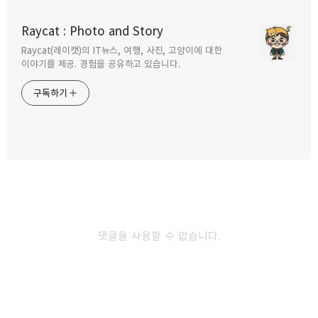
코레일 내일로 티켓판매 그리고 전남여행시
이벤트.
Raycat : Photo and Story
2010.06.21
Raycat(레이캣)의 IT뉴스, 여행, 사진, 고양이에 대한
구독하기
카카오톡
라인
트위터
이야기를 제공. 경험을 공유하고 있습니다.
당신에게 기차역이 맡겨 진다면 코레일
구독하기
명예역장 모집.
2010.06.02
카카오스토리
밴드
네이버 블로그
Pocke
수도권 전철을 타고 가는 9가지 주말 산행코스.
2010.04.30
댓글을 사용할 수 없습니다.
폐휴대폰 반납하고 KTX 할인 받기.
2010.04.25