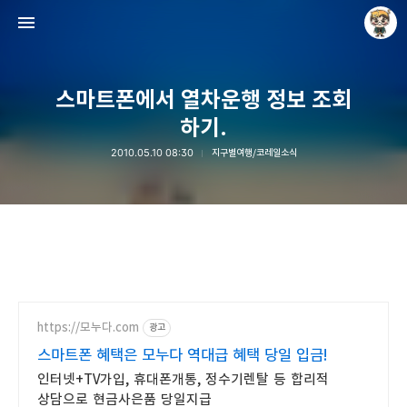
스마트폰에서 열차운행 정보 조회
하기.
2010.05.10 08:30
지구별여행/코레일소식
Raycat : Photo and Story
Raycat
https://모누다.com
광고
스마트폰 혜택은 모누다 역대급 혜택 당일 입금!
인터넷+TV가입, 휴대폰개통, 정수기렌탈 등 합리적
상담으로 현금사은품 당일지급