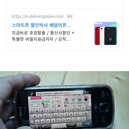
https://m.deliveryphone.co.kr
광고
스마트폰 할인박사 배달의폰
Secret 비밀지원금!
지금바로 호갱탈출 / 통신사할인 +
특별한 비밀지원금까지 / 오직
배달의폰