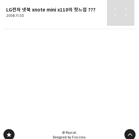
LG전자 넷북 xnote mini x110의 첫느낌 ???
2008.11.03
© Raycat.
Designed by Fraccino.