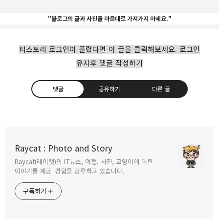
"블로그의 글과 사진을 마음대로 가져가지 마세요."
티스토리 로그인이 풀렸다면 이 글을 클릭해보세요. 로그인
유지후 댓글 작성하기
댓글
공유하기
다른 글
11월부터 확 바뀌는 철도승차권.
Raycat : Photo and Story
2009.10.07
Raycat(레이캣)의 IT뉴스, 여행, 사진, 고양이에 대한
구독하기
카카오톡
라인
트위터
이야기를 제공. 경험을 공유하고 있습니다.
추석 기간 KTX·새마을호 병합승차권과
구독하기
철도의날 이벤트.
2009.09.17