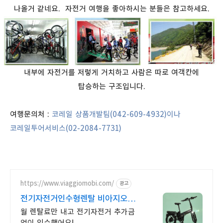
나올거 같네요. 자전거 여행을 좋아하시는 분들은 참고하세요.
내부에 자전거를 저렇게 거치하고 사람은 따로 여객칸에
탑승하는 구조입니다.
여행문의처 :
코레일 상품개발팀(042-609-4932)이나
코레일투어서비스(02-2084-7731)
https://www.viaggiomobi.com/
광고
전기자전거인수형렌탈 비아지오
추가금0원, 출퇴근자전거마련
월 렌탈료만 내고 전기자전거 추가금
없이 인수했어요!