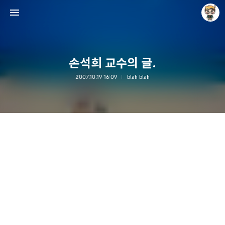
손석희 교수의 글.
2007.10.19 16:09
blah blah
Raycat : Photo and Story
Raycat