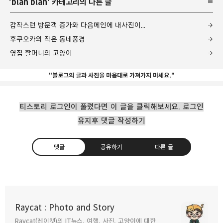
'
blah blah
' 카테고리의 다른 글
갑작스런 방문객 증가와 다음메인에 내사진이...
후쿠오카의 작은 동네풍경
옆집 할머니의 고양이
"블로그의 글과 사진을 마음대로 가져가지 마세요."
티스토리 로그인이 풀렸다면 이 글을 클릭해보세요. 로그인
유지후 댓글 작성하기
댓글
공유하기
다른 글
오 다음캘린더 이벤트 당첨....
Raycat : Photo and Story
2007.11.30
Raycat(레이캣)의 IT뉴스, 여행, 사진, 고양이에 대한