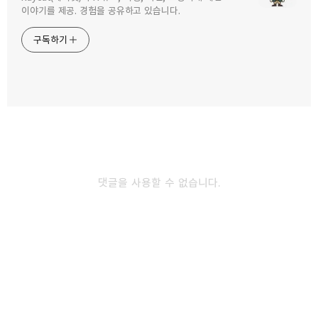
구독하기
카카오톡
라인
트위터
이야기를 제공. 경험을 공유하고 있습니다.
구독하기
갑작스런 방문객 증가와 다음메인에 내사진이...
2007.11.29
카카오스토리
밴드
네이버 블로그
Pocke
후쿠오카의 작은 동네풍경
2007.10.19
댓글을 사용할 수 없습니다.
옆집 할머니의 고양이
2007.10.19
다른 글 더 둘러보기