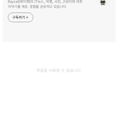
Raycat(레이캣)의 IT뉴스, 여행, 사진, 고양이에 대한
구독하기
카카오톡
라인
트위터
이야기를 제공. 경험을 공유하고 있습니다.
구독하기
소호몰을 위한 인터넷 게릴라 마케팅.
2009.08.14
카카오스토리
밴드
네이버 블로그
Pocke
공지영 도가니 , 부조리한 현실들.
2009.07.22
댓글을 사용할 수 없습니다.
100도씨, 뜨거운 민주주의를 돌아본다.
2009.07.16
다른 글 더 둘러보기