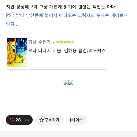
지만 상상해보며 그냥 가볍게 읽기에 괜찮은 책인듯 하다.
PS : 밤에 당신몸에 붙어서 따라오는 그림자의 숫자는 세어보지
말자...
기담 수집가
-
오타 다다시 지음, 김해용 옮김/레드박스
28
구독하기
이웃