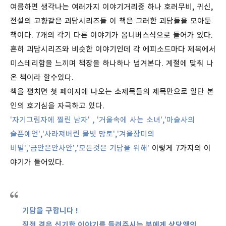
여름하면 생각나는 여러가지 이야기거리중 하나 호러무비, 귀신,
전설의 고향같은 괴담시리즈들 이 책은 그러한 괴담들을 모아둔
책이다. 7개의 각기 다른 이야기가 옴니버스식으로 들어가 있다.
흔히 괴담시리즈와 비슷한 이야기인데 각 에피소드마다 제목에서
미스테리함을 느끼며 책장을 하나하나 넘겨본다. 계절에 맞춰 나
온 책이라 할수있다.
책을 펼치면 첫 페이지에 나오는 소제목들의 제목만으로 일단 본
인의 호기심을 자극하고 있다.
'자기그림자에 찔린 남자' , '거울속에 사는 소녀','마술사의
슬픈예언','사라져버린 물빛 망토','겨울장미의
비밀','금안은안사안','모든것은 기담을 위해'
이렇게 7가지의 이
야기가 들어있다.
기담을 구합니다 !
직접 겪은 신기한 이야기를 들려주시는 분에게 상당액의