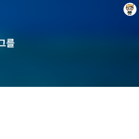
로그를
Raycat : Photo and Story
Raycat