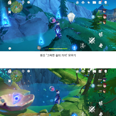
원신 '그윽한 숲의 가지' 모우기