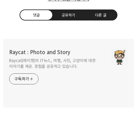
댓글
공유하기
다른 글
원신 폰타인 히든 업적 서적 구매하기
Raycat : Photo and Story
2023.12.26
Raycat(레이캣)의 IT뉴스, 여행, 사진, 고양이에 대한
구독하기
카카오톡
라인
트위터
이야기를 제공. 경험을 공유하고 있습니다.
원신 장미와 화승총 이벤트 1일차 플레이어
구독하기
캐릭터 위치
2023.12.22
카카오스토리
밴드
네이버 블로그
Pocke
원신 4.3 특별방송 픽업과 이벤트 요약 정리
2023.12.09