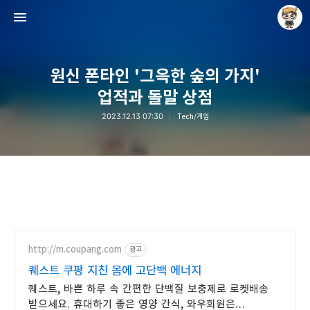
원신 폰타인 '그윽한 숲의 가지'
업적과 돌말 상점
2023.12.13 07:30
Tech/게임
Raycat : Photo and Story
Raycat
http://m.coupang.com
광고
퀘스트 쿠팡 지친 몸에 고단백 에너지
퀘스트, 바쁜 하루 속 간편한 단백질 보충제로 로켓배송
받으세요. 휴대하기 좋은 영양 간식, 와우회원은