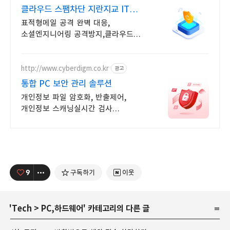
클라우드 스팸차단 지란지교 IT
보안솔루션 전문기업
표적형메일 공격 완벽 대응,
소셜엔지니어링 공격방지,클라우드
스팸차단 솔루션 EMS
http://www.cyberdigm.co.kr
광고
통합 PC 보안 관리 솔루션
개인정보 파일 암호화, 반출제어,
개인정보 스캐닝실시간 검사
문서중앙화 솔루션. 기업 문서 유출,
유실 관리에 생산성 강화까지 한 번에
9
구독하기
이웃
'
Tech
>
PC,하드웨어
' 카테고리의 다른 글