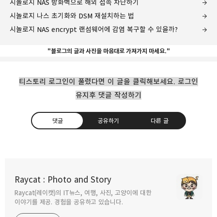
시놀로지 NAS 방화벽으로 해외 접속 차단하기
시놀로지 나스 초기화와 DSM 재설치하는 법
시놀로지 NAS encrypt 랜섬웨어에 감염 복구할 수 있을까?
"블로그의 글과 사진을 마음대로 가져가지 마세요."
티스토리 로그인이 풀렸다면 이 글을 클릭해보세요. 로그인
유지후 댓글 작성하기
댓글
공유하기
다른 글
LGD 마음대로 구부리고 접고 스트레처블
디스플레이 공개
Raycat : Photo and Story
2022.11.09
Raycat(레이캣)의 IT뉴스, 여행, 사진, 고양이에 대한
구독하기
카카오톡
라인
트위터
이야기를 제공. 경험을 공유하고 있습니다.