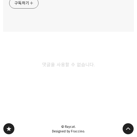
구독하기
시놀로지 NAS 방화벽으로 해외 접속 차단하기
2022.11.08
카카오스토리
밴드
네이버 블로그
Pocke
시놀로지 나스 초기화와 DSM 재설치하는 법
2022.10.26
댓글을 사용할 수 없습니다.
시놀로지 NAS encrypt 랜섬웨어에 감염
복구할 수 있을까?
2022.10.25
다른 글 더 둘러보기
© Raycat.
Designed by Fraccino.