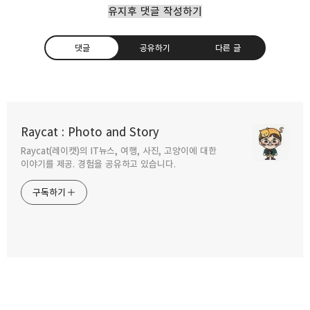
유지후 댓글 작성하기
댓글
공유하기
다른 글
갤럭시 S24 울트라 카메라 유리 파손 수리 후기
Raycat : Photo and Story
2025.02.23
Raycat(레이캣)의 IT뉴스, 여행, 사진, 고양이에 대한
구독하기
카카오톡
라인
트위터
이야기를 제공. 경험을 공유하고 있습니다.
갤럭시 AI 통화 내용 요약및 텍스트 변환 기능
구독하기
보기
2025.02.07
카카오스토리
밴드
네이버 블로그
Pocke
아이폰 카메라 활용 이미지 텍스트 바로
검색하기
2025.01.31