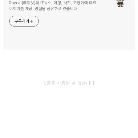
Raycat(레이캣)의 IT뉴스, 여행, 사진, 고양이에 대한
구독하기
카카오톡
라인
트위터
이야기를 제공. 경험을 공유하고 있습니다.
구독하기
카카오스토리
밴드
네이버 블로그
Pocke
댓글을 사용할 수 없습니다.
다른 글 더 둘러보기