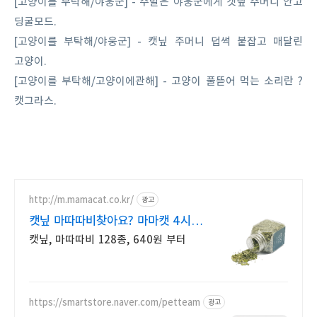
[고양이를 부탁해/야웅군] - 주말은 야웅군에게 캣닢 주머니 안고
딩굴모드.
[고양이를 부탁해/야웅군] - 캣닢 주머니 덥썩 붙잡고 매달린
고양이.
[고양이를 부탁해/고양이에관해] - 고양이 풀뜯어 먹는 소리란 ?
캣그라스.
http://m.mamacat.co.kr/
광고
캣닢 마따따비찾아요? 마마캣 4시
이전 당일 발송
캣닢, 마따따비 128종, 640원 부터
https://smartstore.naver.com/petteam
광고