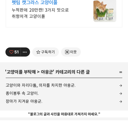
펫팀 캣그라스 고양이풀
누적판매 20만캔! 3가지 맛으로
취향저격 고양이풀
51
구독하기
이웃
'
고양이를 부탁해
>
야웅군
' 카테고리의 다른 글
고양이와 자리다툼, 의자를 차지한 야웅군.
종이봉투 속 고양이.
장마가 지겨운 야웅군.
"블로그의 글과 사진을 마음대로 가져가지 마세요."