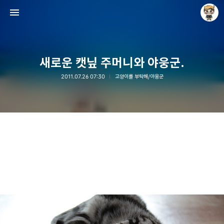
새로운 캣닢 주머니와 야웅군.
2011.07.26 07:30
고양이를 부탁해/야웅군
Raycat : Photo and Story
Raycat