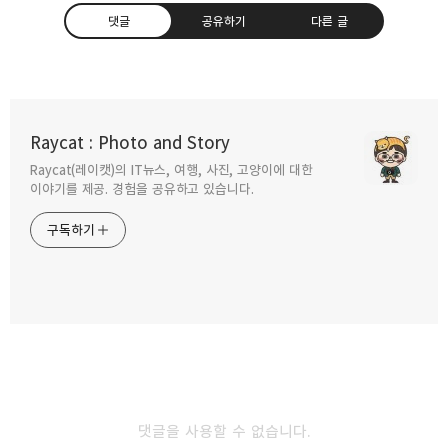
댓글
공유하기
다른 글
한국도로공사 2012년 제13회 길사진 공모전
시작.
Raycat : Photo and Story
2012.04.25
Raycat(레이캣)의 IT뉴스, 여행, 사진, 고양이에 대한
구독하기
카카오톡
라인
트위터
이야기를 제공. 경험을 공유하고 있습니다.
최신폰부터 중고거래 스마트폰에 대한 모든
구독하기
정보를 담은 T월드샵
2012.04.16
카카오스토리
밴드
네이버 블로그
Pocke
프로 야구 스마트폰 중계 LGU+, LG 개막전
이벤트.
2011.03.26
댓글을 사용할 수 없습니다.