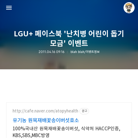
LGU+ 페이스북 '난치병 어린이 돕기
모금' 이벤트
2011.04.16 09:16
blah blah/이벤트정보
Raycat : Photo and Story
Raycat
http://cafe.naver.com/atopyhealth
광고
유기농 원목재배꽃송이버섯효소
100%국내산 원목재배꽃송이버섯, 식약처 HACCP인증,
KBS,SBS,MBC방영