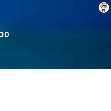
OD
Raycat : Photo and Story
Raycat