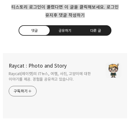
티스토리 로그인이 풀렸다면 이 글을 클릭해보세요. 로그인
유지후 댓글 작성하기
댓글
공유하기
다른 글
ios 14.5 베타 테스트 게임패드부터 보안까지
달라지는 점
Raycat : Photo and Story
2021.03.29
Raycat(레이캣)의 IT뉴스, 여행, 사진, 고양이에 대한
구독하기
카카오톡
라인
트위터
이야기를 제공. 경험을 공유하고 있습니다.
구글 안드로이드 웹뷰시스템 오류 앱충돌
구독하기
해결법
2021.03.23
카카오스토리
밴드
네이버 블로그
Pocke
KT 무약정 무제한 Y 무약정 플랜 요금제
살펴보기