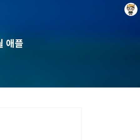
월 애플
Raycat : Photo and Story
Raycat